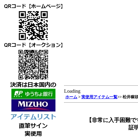
Loading
ホーム
>
実使用アイテム一覧
>> 松井
【非常に入手困難です
証